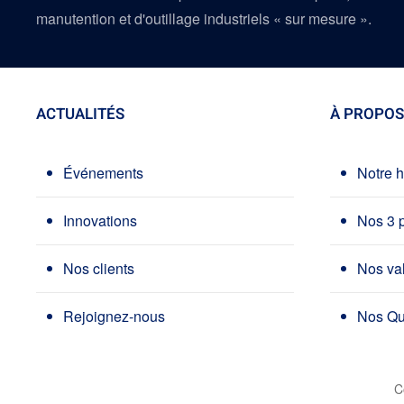
manutention et d'outillage industriels « sur mesure ».
ACTUALITÉS
À PROPOS
Événements
Notre h
Innovations
Nos 3 
Nos clients
Nos va
Rejoignez-nous
Nos Qua
C